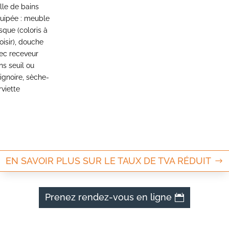
lle de bains
uipée : meuble
sque (coloris à
oisir), douche
ec receveur
ns seuil ou
ignoire, sèche-
rviette
EN SAVOIR PLUS SUR LE TAUX DE TVA RÉDUIT
Prenez rendez-vous en ligne