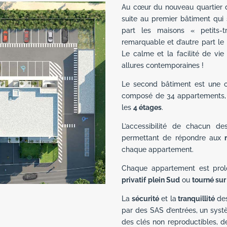
Au cœur du nouveau quartier d
suite au premier bâtiment qui
part les maisons « petits-t
remarquable et d’autre part le
Le calme et la facilité de vi
allures contemporaines !
Le second bâtiment est une c
composé de 34 appartements, d
les
4 étages
.
L’accessibilité de chacun d
permettant de répondre aux
chaque appartement.
Chaque appartement est pro
privatif
plein Sud
ou
tourné sur
La
sécurité
et la
tranquillité
des
par des SAS d’entrées, un syst
des clés non reproductibles, d