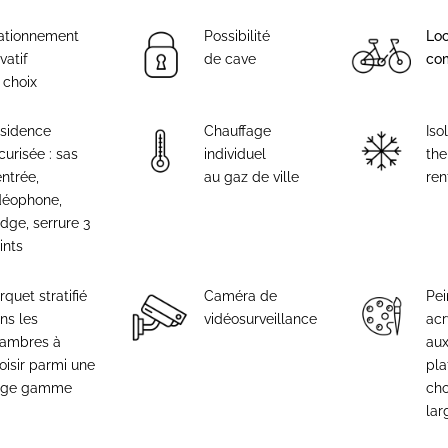
ationnement
Possibilité
Loc
vatif
de cave
co
 choix
sidence
Chauffage
Iso
curisée : sas
individuel
th
entrée,
au gaz de ville
ren
déophone,
dge, serrure 3
ints
rquet stratifié
Caméra de
Pei
ns les
vidéosurveillance
acr
ambres à
aux
oisir parmi une
pla
rge gamme
cho
la