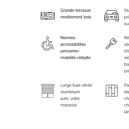
Grande terrasse
St
revêtement bois
pri
au
Normes
Ré
accessibilités
sé
personne-
d’
mobilité-réduite
vi
ba
po
Large baie vitrée
Pa
aluminium
da
avec volet
ch
motorisé
ch
la