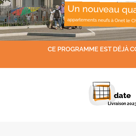
Un nouveau quar
appartements neufs à Onet le C
CE PROGRAMME EST DÉJÀ C
date
Livraison 202