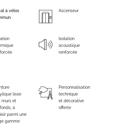
al à vélos
Ascenseur
mmun
lation
Isolation
ermique
acoustique
forcée
renforcée
nture
Personnalisation
ylique lisse
technique
 murs et
et décorative
fonds, à
offerte
isir parmi une
rge gamme