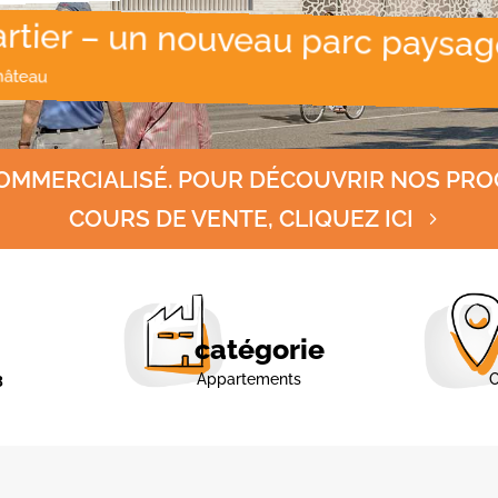
tier – un nouveau parc paysagé
hâteau
OMMERCIALISÉ. POUR DÉCOUVRIR NOS PR
COURS DE VENTE, CLIQUEZ ICI
catégorie
3
Appartements
O