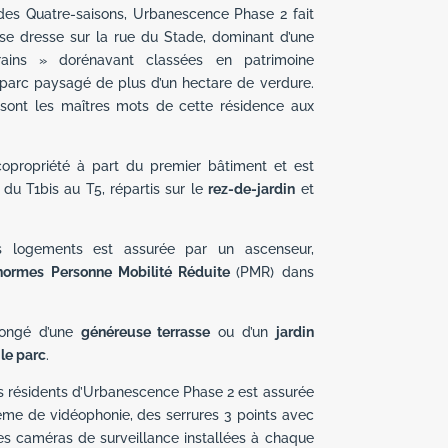
es Quatre-saisons, Urbanescence Phase 2 fait
 se dresse sur la rue du Stade, dominant d’une
rains » dorénavant classées en patrimoine
 parc paysagé de plus d’un hectare de verdure.
e sont les maîtres mots de cette résidence aux
opropriété à part du premier bâtiment et est
u T1bis au T5, répartis sur le
rez-de-jardin
et
es logements est assurée par un ascenseur,
normes Personne Mobilité Réduite
(PMR) dans
longé d’une
généreuse terrasse
ou d’un
jardin
 le parc
.
 résidents d’Urbanescence Phase 2 est assurée
ème de vidéophonie, des serrures 3 points avec
es caméras de surveillance installées à chaque